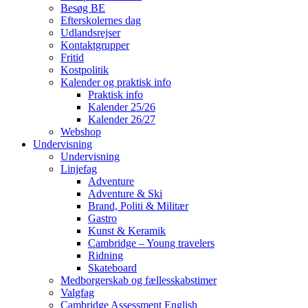
Besøg BE
Efterskolernes dag
Udlandsrejser
Kontaktgrupper
Fritid
Kostpolitik
Kalender og praktisk info
Praktisk info
Kalender 25/26
Kalender 26/27
Webshop
Undervisning
Undervisning
Linjefag
Adventure
Adventure & Ski
Brand, Politi & Militær
Gastro
Kunst & Keramik
Cambridge – Young travelers
Ridning
Skateboard
Medborgerskab og fællesskabstimer
Valgfag
Cambridge Assessment English