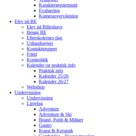
Karaktergennemsnit
Evaluering
Kameraovervågning
Elev på BE
Elev på Billeshave
Besøg BE
Efterskolernes dag
Udlandsrejser
Kontaktgrupper
Fritid
Kostpolitik
Kalender og praktisk info
Praktisk info
Kalender 25/26
Kalender 26/27
Webshop
Undervisning
Undervisning
Linjefag
Adventure
Adventure & Ski
Brand, Politi & Militær
Gastro
Kunst & Keramik