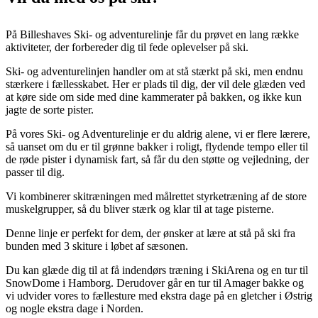
På Billeshaves Ski- og adventurelinje får du prøvet en lang række
aktiviteter, der forbereder dig til fede oplevelser på ski.
Ski- og adventurelinjen handler om at stå stærkt på ski, men endnu
stærkere i fællesskabet. Her er plads til dig, der vil dele glæden ved
at køre side om side med dine kammerater på bakken, og ikke kun
jagte de sorte pister.
På vores Ski- og Adventurelinje er du aldrig alene, vi er flere lærere,
så uanset om du er til grønne bakker i roligt, flydende tempo eller til
de røde pister i dynamisk fart, så får du den støtte og vejledning, der
passer til dig.
Vi kombinerer skitræningen med målrettet styrketræning af de store
muskelgrupper, så du bliver stærk og klar til at tage pisterne.
Denne linje er perfekt for dem, der ønsker at lære at stå på ski fra
bunden med 3 skiture i løbet af sæsonen.
Du kan glæde dig til at få indendørs træning i SkiArena og en tur til
SnowDome i Hamborg. Derudover går en tur til Amager bakke og
vi udvider vores to fællesture med ekstra dage på en gletcher i Østrig
og nogle ekstra dage i Norden.