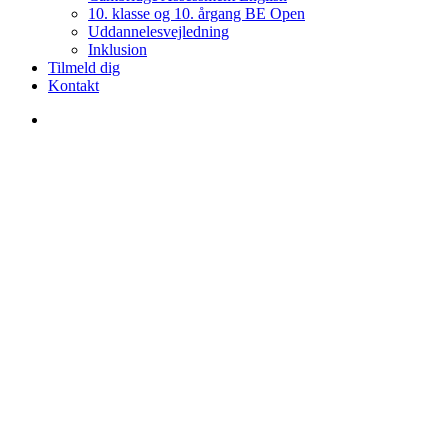
10. klasse og 10. årgang BE Open
Uddannelesvejledning
Inklusion
Tilmeld dig
Kontakt