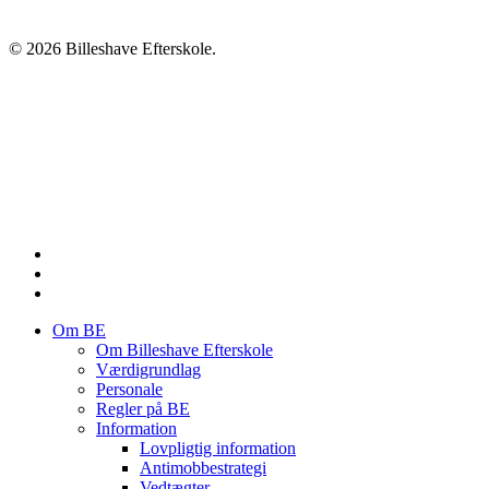
© 2026 Billeshave Efterskole.
Om BE
Om Billeshave Efterskole
Værdigrundlag
Personale
Regler på BE
Information
Lovpligtig information
Antimobbestrategi
Vedtægter