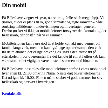
Din mobil
På Billeshave vægter vi søvn, nærvær og fællesskab meget højt. Vi
ønsker, at der er plads til ro, gode samtaler og ægte samvær – både
omkring måltiderne, i undervisningen og i hverdagen generelt.
Derfor ønsker vi ikke, at mobiltelefoner forstyrrer den kontakt og det
fællesskab, der opstår, når vi er sammen.
Mobiltelefonen kan være god til at holde kontakt med venner og
familie langt væk, men den kan også tage opmærksomheden væk
fra de relationer, der er lige omkring os. Især i den første tid på
efterskolen, hvor overgangen fra det kendte til et nyt fællesskab kan
være stor, er det vigtigt at være til stede sammen med hinanden.
På Billeshave indsamles alle mobiltelefoner derfor i vores mobilhotel
hver aften kl. 21.00 omkring Nima. Næste dag bliver telefonerne
låst ud igen kl. 16.00. På den måde skaber vi gode rammer for søvn,
fællesskab og nærvær i hverdagen.
Kontakt BE