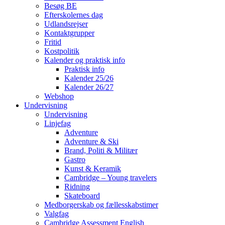
Besøg BE
Efterskolernes dag
Udlandsrejser
Kontaktgrupper
Fritid
Kostpolitik
Kalender og praktisk info
Praktisk info
Kalender 25/26
Kalender 26/27
Webshop
Undervisning
Undervisning
Linjefag
Adventure
Adventure & Ski
Brand, Politi & Militær
Gastro
Kunst & Keramik
Cambridge – Young travelers
Ridning
Skateboard
Medborgerskab og fællesskabstimer
Valgfag
Cambridge Assessment English