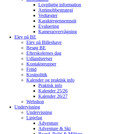
Lovpligtig information
Antimobbestrategi
Vedtægter
Karaktergennemsnit
Evaluering
Kameraovervågning
Elev på BE
Elev på Billeshave
Besøg BE
Efterskolernes dag
Udlandsrejser
Kontaktgrupper
Fritid
Kostpolitik
Kalender og praktisk info
Praktisk info
Kalender 25/26
Kalender 26/27
Webshop
Undervisning
Undervisning
Linjefag
Adventure
Adventure & Ski
Brand, Politi & Militær