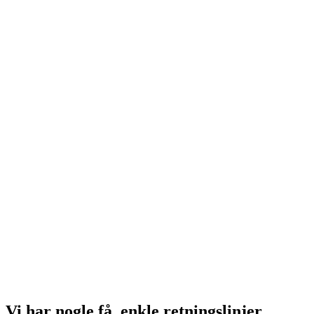
Regler på BE
Vi har nogle få, enkle retningslinjer