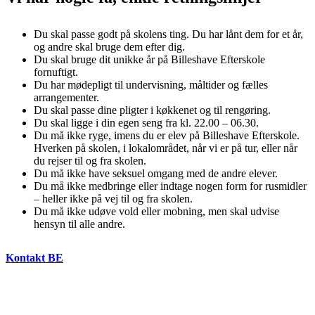
Du skal passe godt på skolens ting. Du har lånt dem for et år,
og andre skal bruge dem efter dig.
Du skal bruge dit unikke år på Billeshave Efterskole
fornuftigt.
Du har mødepligt til undervisning, måltider og fælles
arrangementer.
Du skal passe dine pligter i køkkenet og til rengøring.
Du skal ligge i din egen seng fra kl. 22.00 – 06.30.
Du må ikke ryge, imens du er elev på Billeshave Efterskole.
Hverken på skolen, i lokalområdet, når vi er på tur, eller når
du rejser til og fra skolen.
Du må ikke have seksuel omgang med de andre elever.
Du må ikke medbringe eller indtage nogen form for rusmidler
– heller ikke på vej til og fra skolen.
Du må ikke udøve vold eller mobning, men skal udvise
hensyn til alle andre.
Kontakt BE
For fællesskab og nærvær