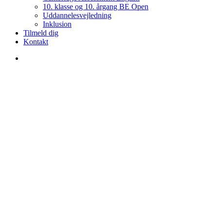
10. klasse og 10. årgang BE Open
Uddannelesvejledning
Inklusion
Tilmeld dig
Kontakt