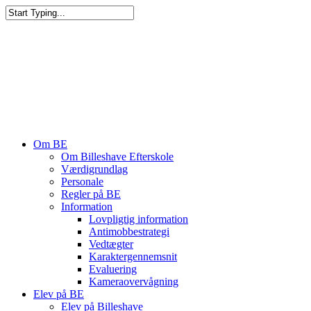
Om BE
Om Billeshave Efterskole
Værdigrundlag
Personale
Regler på BE
Information
Lovpligtig information
Antimobbestrategi
Vedtægter
Karaktergennemsnit
Evaluering
Kameraovervågning
Elev på BE
Elev på Billeshave