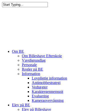
Om BE
Om Billeshave Efterskole
Værdigrundlag
Personale
Regler på BE
Information
Lovpligtig information
Antimobbestrategi
Vedtægter
Karaktergennemsnit
Evaluering
Kameraovervågning
Elev på BE
Elev på Billeshave