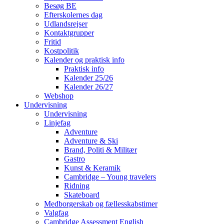
Besøg BE
Efterskolernes dag
Udlandsrejser
Kontaktgrupper
Fritid
Kostpolitik
Kalender og praktisk info
Praktisk info
Kalender 25/26
Kalender 26/27
Webshop
Undervisning
Undervisning
Linjefag
Adventure
Adventure & Ski
Brand, Politi & Militær
Gastro
Kunst & Keramik
Cambridge – Young travelers
Ridning
Skateboard
Medborgerskab og fællesskabstimer
Valgfag
Cambridge Assessment English