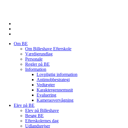
Om BE
Om Billeshave Efterskole
Værdigrundlag
Personale
Regler på BE
Information
Lovpligtig information
Antimobbestrategi
Vedtægter
Karaktergennemsnit
Evaluering
Kameraovervågning
Elev på BE
Elev på Billeshave
Besøg BE
Efterskolernes dag
Udlandsrejser