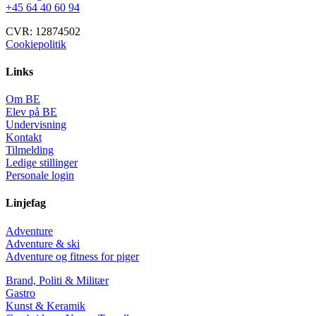
+45 64 40 60 94
CVR: 12874502
Cookiepolitik
Links
Om BE
Elev på BE
Undervisning
Kontakt
Tilmelding
Ledige stillinger
Personale login
Linjefag
Adventure
Adventure & ski
Adventure og fitness for piger
Brand, Politi & Militær
Gastro
Kunst & Keramik