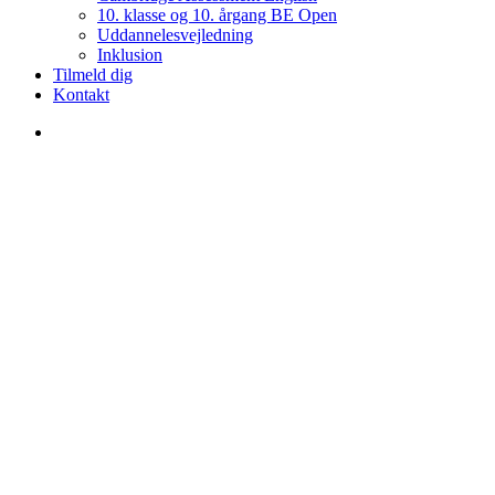
10. klasse og 10. årgang BE Open
Uddannelesvejledning
Inklusion
Tilmeld dig
Kontakt